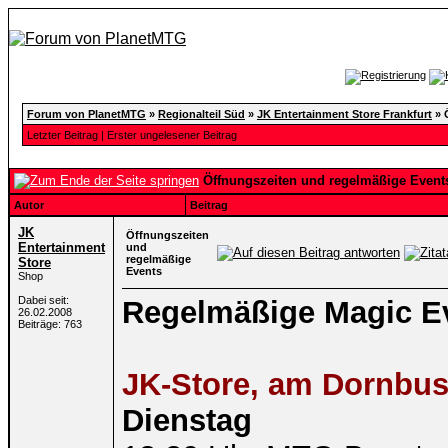
Forum von PlanetMTG
»
Regionalteil Süd
»
JK Entertainment Store Frankfurt
»
Letzter Beitrag
|
Erster ungelesener Beitrag
Öffnungszeiten und regelmäßige Event
Autor
Beitrag
JK
Öffnungszeiten
Entertainment
und
regelmäßige
Store
Events
Shop
Dabei seit:
Regelmäßige Magic E
26.02.2008
Beiträge: 763
JK-Store, am Dornbu
Dienstag