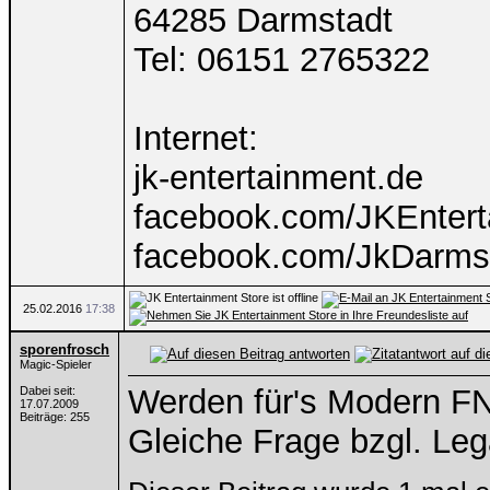
64285 Darmstadt
Tel: 06151 2765322
Internet:
jk-entertainment.de
facebook.com/JKEntert
facebook.com/JkDarms
25.02.2016
17:38
sporenfrosch
Magic-Spieler
Werden für's Modern FN
Dabei seit:
17.07.2009
Beiträge: 255
Gleiche Frage bzgl. Le