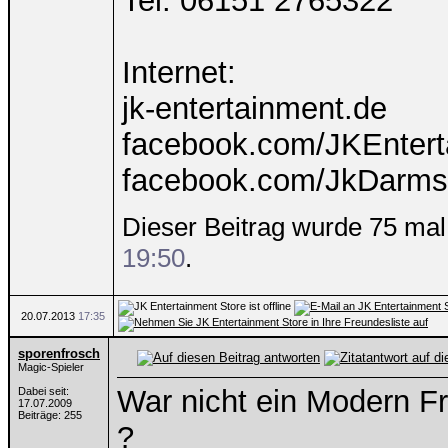
Tel: 06151 2765322
Internet:
jk-entertainment.de
facebook.com/JKEntert
facebook.com/JkDarms
Dieser Beitrag wurde 75 mal 
19:50
.
20.07.2013
17:35
sporenfrosch
Magic-Spieler
War nicht ein Modern F
Dabei seit:
17.07.2009
Beiträge: 255
?