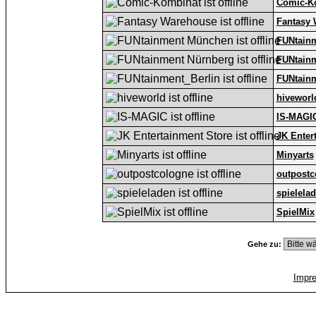
Comic-K
Fantasy
FUNtain
FUNtain
FUNtainm
hiveworl
IS-MAGI
JK Enter
Minyarts
outpostc
spielela
SpielMix
Gehe zu:
Impr