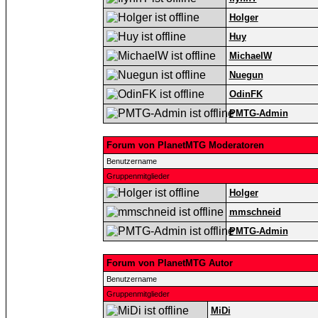
Holger
Huy
MichaelW
Nuegun
OdinFK
PMTG-Admin
Forum von PlanetMTG Moderatoren
Benutzername
Gruppenmitglieder
Holger
mmschneid
PMTG-Admin
Forum von PlanetMTG Autor
Benutzername
Gruppenmitglieder
MiDi