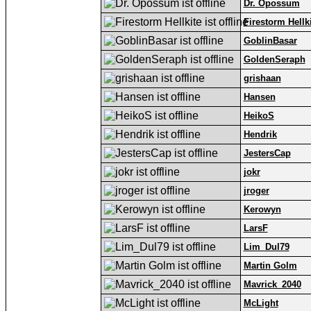
Dr. Opossum
Firestorm Hellk
GoblinBasar
GoldenSeraph
grishaan
Hansen
HeikoS
Hendrik
JestersCap
jokr
jroger
Kerowyn
LarsF
Lim_Dul79
Martin Golm
Mavrick_2040
McLight