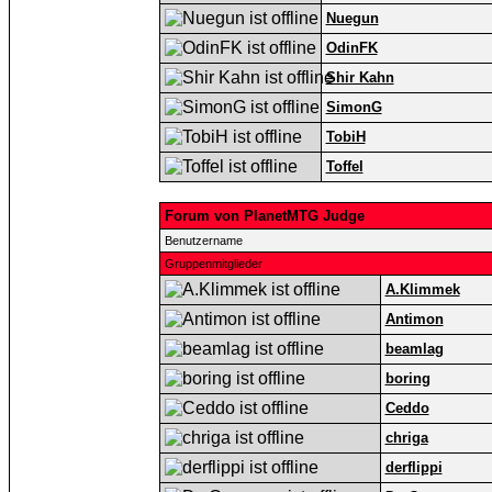
Nuegun
OdinFK
Shir Kahn
SimonG
TobiH
Toffel
Forum von PlanetMTG Judge
Benutzername
Gruppenmitglieder
A.Klimmek
Antimon
beamlag
boring
Ceddo
chriga
derflippi