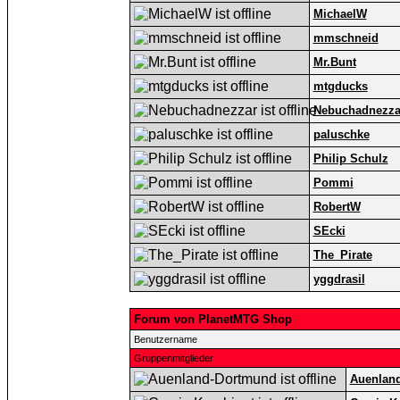
MichaelW
mmschneid
Mr.Bunt
mtgducks
Nebuchadnezza
paluschke
Philip Schulz
Pommi
RobertW
SEcki
The_Pirate
yggdrasil
Forum von PlanetMTG Shop
Benutzername
Gruppenmitglieder
Auenlan