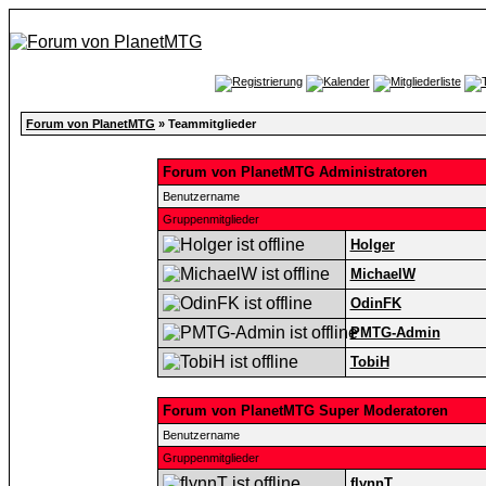
Forum von PlanetMTG
» Teammitglieder
Forum von PlanetMTG Administratoren
Benutzername
Gruppenmitglieder
Holger
MichaelW
OdinFK
PMTG-Admin
TobiH
Forum von PlanetMTG Super Moderatoren
Benutzername
Gruppenmitglieder
flynnT