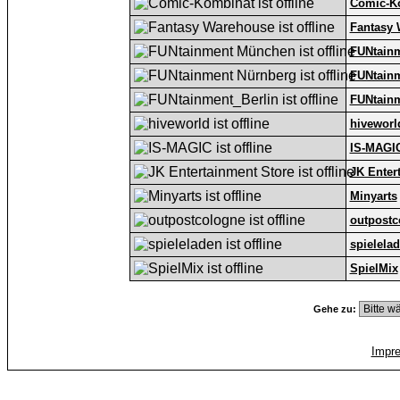
Comic-K
Fantasy
FUNtain
FUNtain
FUNtainm
hiveworl
IS-MAGI
JK Enter
Minyarts
outpostc
spielela
SpielMix
Gehe zu:
Impr