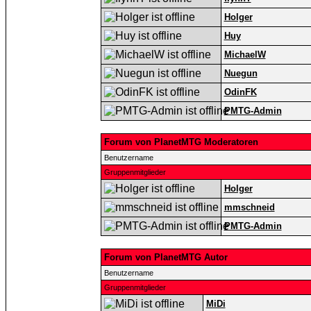
Holger
Huy
MichaelW
Nuegun
OdinFK
PMTG-Admin
Forum von PlanetMTG Moderatoren
Benutzername
Gruppenmitglieder
Holger
mmschneid
PMTG-Admin
Forum von PlanetMTG Autor
Benutzername
Gruppenmitglieder
MiDi