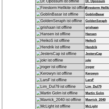
Dr. Opossum
Firestorm Hellk
GoblinBasar
GoldenSeraph
grishaan
Hansen
HeikoS
Hendrik
JestersCap
jokr
jroger
Kerowyn
LarsF
Lim_Dul79
Martin Golm
Mavrick_2040
McLight