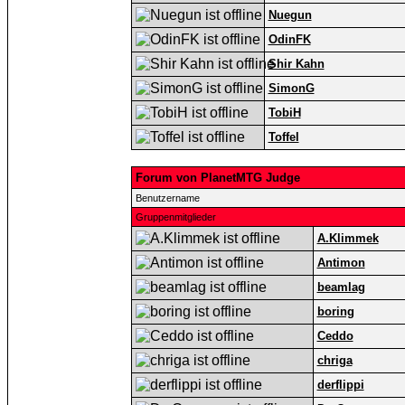
Nuegun
OdinFK
Shir Kahn
SimonG
TobiH
Toffel
Forum von PlanetMTG Judge
Benutzername
Gruppenmitglieder
A.Klimmek
Antimon
beamlag
boring
Ceddo
chriga
derflippi