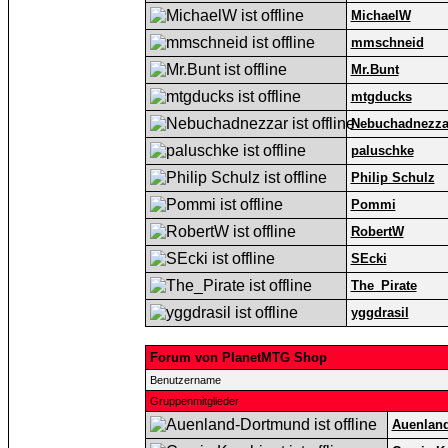
MichaelW
mmschneid
Mr.Bunt
mtgducks
Nebuchadnezza
paluschke
Philip Schulz
Pommi
RobertW
SEcki
The_Pirate
yggdrasil
Forum von PlanetMTG Shop
Benutzername
Gruppenmitglieder
Auenlan