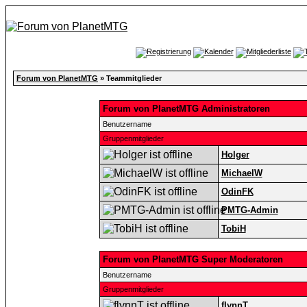
Forum von PlanetMTG
» Teammitglieder
Forum von PlanetMTG Administratoren
Benutzername
Gruppenmitglieder
Holger
MichaelW
OdinFK
PMTG-Admin
TobiH
Forum von PlanetMTG Super Moderatoren
Benutzername
Gruppenmitglieder
flynnT