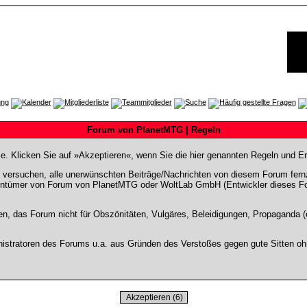
Forum von PlanetMTG | Regeln
Sie. Klicken Sie auf »Akzeptieren«, wenn Sie die hier genannten Regeln und E
rsuchen, alle unerwünschten Beiträge/Nachrichten von diesem Forum fernzuha
entümer von Forum von PlanetMTG oder WoltLab GmbH (Entwickler dieses Fore
en, das Forum nicht für Obszönitäten, Vulgäres, Beleidigungen, Propaganda (e
stratoren des Forums u.a. aus Gründen des Verstoßes gegen gute Sitten ohn