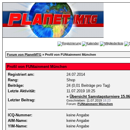
Forum von PlanetMTG
» Profil von FUNtainment München
Profil von FUNtainment München
Registriert am:
24.07.2014
Rang:
Shop
Beiträge:
24 (0,01 Beiträge pro Tag)
Letzte Aktivität:
11.07.2019
18:25
»
Übersicht Samstagsturniere 15.06.
Letzter Beitrag:
Geschrieben: 11.07.2019
18:23
Forum:
FUNtainment München
ICQ-Nummer:
keine Angabe
AIM-Name:
keine Angabe
YIM-Name:
keine Angabe