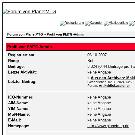
Forum von PlanetMTG
» Profil von PMTG-Admin
Profil von PMTG-Admin
Registriert am:
06.10.2007
Rang:
Bot
Beiträge:
3.024 (0,44 Beiträge pro Ta
Letzte Aktivität:
keine Angabe
»
Aus den Archiven: Maki
Letzter Beitrag:
Geschrieben: 02.08.2024
14:56
Forum:
Artikeldiskussionen
ICQ-Nummer:
keine Angabe
AIM-Name:
keine Angabe
YIM-Name:
keine Angabe
MSN-Name:
keine Angabe
E-Mail:
keine Angabe
Homepage:
http://www.planetmtg.de