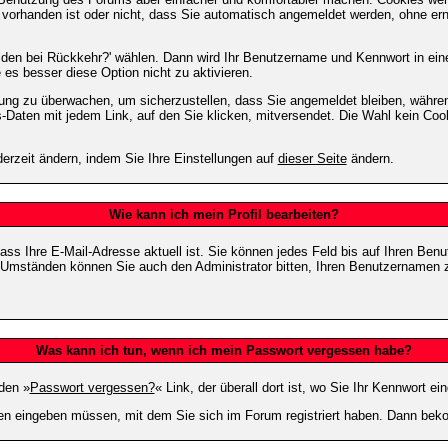
m vorhanden ist oder nicht, dass Sie automatisch angemeldet werden, ohne 
lden bei Rückkehr?' wählen. Dann wird Ihr Benutzername und Kennwort in ein
e es besser diese Option nicht zu aktivieren.
tzung zu überwachen, um sicherzustellen, dass Sie angemeldet bleiben, währ
s-Daten mit jedem Link, auf den Sie klicken, mitversendet. Die Wahl kein Co
erzeit ändern, indem Sie Ihre Einstellungen auf
dieser Seite
ändern.
Wie kann ich mein Profil bearbeiten?
f, dass Ihre E-Mail-Adresse aktuell ist. Sie können jedes Feld bis auf Ihren 
hen Umständen können Sie auch den Administrator bitten, Ihren Benutzernamen 
Was kann ich tun, wenn ich mein Passwort vergessen habe?
den »
Passwort vergessen?
« Link, der überall dort ist, wo Sie Ihr Kennwort 
n eingeben müssen, mit dem Sie sich im Forum registriert haben. Dann bekom