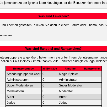
ie jemanden zu der Ignorier-Liste hinzufügen, ist der Benutzer nicht mehr in
Was sind Favoriten?
en und Themen gestalten. Klicken Sie dazu in einem Forum oder Thema, das Si
erwalten.
Was sind Rangtitel und Rangzeichen?
nutzergruppe Sie angehören, bekommen Sie unter Ihrem Benutzernamen andere 
 sollen nur als kleines Gimmik zählen. Alle Benutzer sind gleich, egal welch
Benutzergruppe
ab Beiträge
Rangtitel
Rangzeichen
Standardgruppe für User
0
Magic-Spieler
Administratoren
0
Administrator
Super Moderatoren
0
Super Moderator
Moderatoren
0
Moderator
Autor
0
Autor
Judge
0
Judge