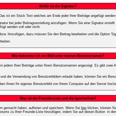
Wofür ist die Signatur?
 Das ist ein Stück Text welches am Ende jeder Ihrer Beiträge angefügt werden
gnatur bei jeder Beitragserstellung anzufügen. Wenn Sie eine Signatur erstel
ügt werden soll oder nicht.
 bzw. hinzufügen, dazu müssen Sie den Beitrag bearbeiten und die Option 'Sig
rbeiten.
Wie bekomme ich ein Bild unter meinen Benutzernamen?
 in jedem Ihrer Beiträge unter Ihrem Benutzernamen angezeigt. Es gibt zwei A
lt und die Verwendung von Benutzerbildern erlaubt haben, können Sie ein Benu
uben Ihnen Ihr eigenes Benutzerbild von Ihrem Computer auf den Server hoch
Was ist die Freunde-Liste und die Ignorierliste?
rum gemacht haben, auflisten und speichern. Wenn Sie
hier
klicken, können Si
Forums zu Ihrer Freunde-Liste hinzufügen, indem Sie auf diesen Button
in dem