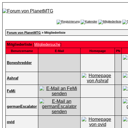
Forum von PlanetMTG
» Mitgliederliste
Mitgliederliste
[
Mitgliedersuche
]
Benutzername
E-Mail
Homepage
PN
Boneshredder
Ashraf
FeMi
germanEscalator
ovid