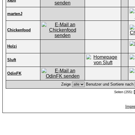
xaps
martenJ
Chickenfood
Holzi
Sluft
OdinFK
Zeige
Benutzer und Sortiere nach
Seiten (255):
Impr