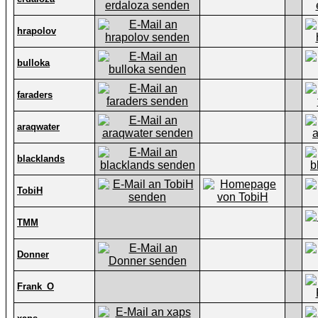
hrapolov
bulloka
faraders
araqwater
blacklands
TobiH
TMM
Donner
Frank_O