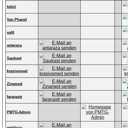
tobiii
Van Phanel
valtl
antaraza
Sautrast
krasivomed
Zinamed
faranastr
PMTG-Admin
erdaloza