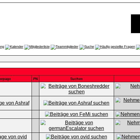
epage
PN
Suchen