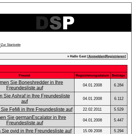
» Hallo Gast [
Anmelden
|
Registrieren
]
Freund
Registrierungsdatum
Beiträge
04.01.2008
6.284
04.01.2008
6.112
22.02.2011
5.529
04.01.2008
5.447
15.09.2008
5.294