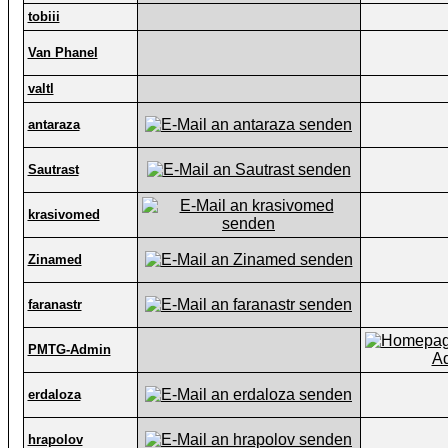
tobiii
Van Phanel
valtl
antaraza
Sautrast
krasivomed
Zinamed
faranastr
PMTG-Admin
erdaloza
hrapolov