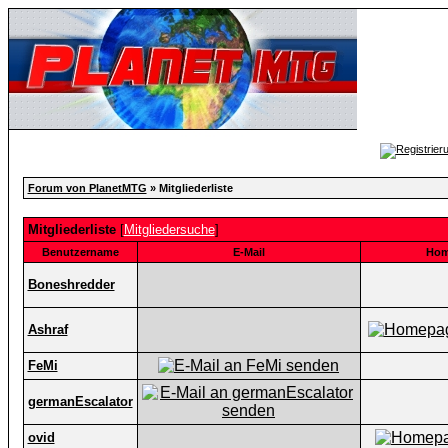
Forum von PlanetMTG
» Mitgliederliste
Mitgliederliste
[
Mitgliedersuche
]
Benutzername
E-Mail
Hom
Boneshredder
Ashraf
FeMi
germanEscalator
ovid