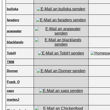
bulloka
faraders
araqwater
blacklands
TobiH
TMM
Donner
Frank_O
xaps
martenJ