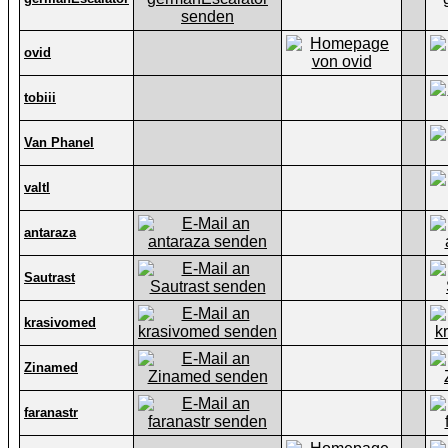
ovid
tobiii
Van Phanel
valtl
antaraza
Sautrast
krasivomed
Zinamed
faranastr