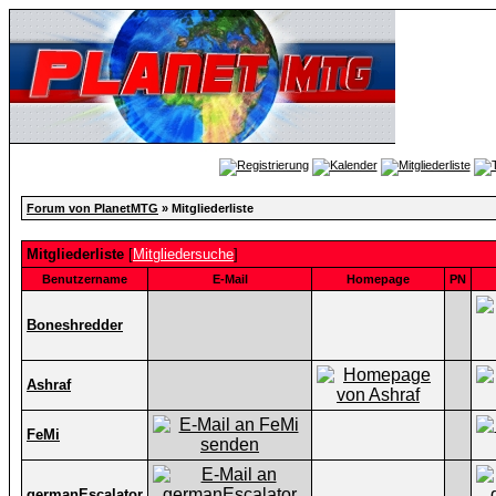
Forum von PlanetMTG
» Mitgliederliste
Mitgliederliste
[
Mitgliedersuche
]
Benutzername
E-Mail
Homepage
PN
Boneshredder
Ashraf
FeMi
germanEscalator