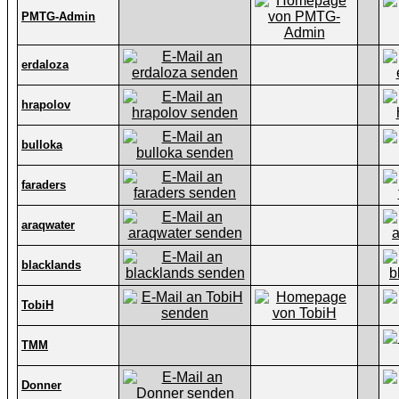
PMTG-Admin
erdaloza
hrapolov
bulloka
faraders
araqwater
blacklands
TobiH
TMM
Donner