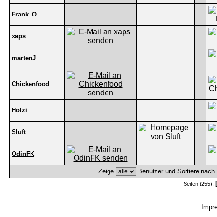
Frank_O
xaps
martenJ
Chickenfood
Holzi
Sluft
OdinFK
Zeige
Benutzer und Sortiere nach
Seiten (255):
Impr