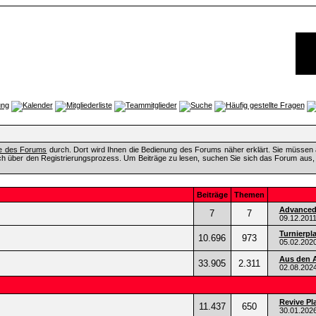
fe des Forums
durch. Dort wird Ihnen die Bedienung des Forums näher erklärt. Sie müssen 
ch über den Registrierungsprozess. Um Beiträge zu lesen, suchen Sie sich das Forum aus, das
Beiträge
Themen
Advanced 
7
7
09.12.201
Turnierpl
10.696
973
05.02.202
Aus den A
33.905
2.311
02.08.202
Revive Pl
11.437
650
30.01.202