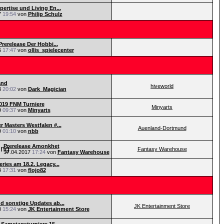
pertise und Living En...
7
19:54
von
Philip Schulz
Prerelease Der Hobbi...
6
17:47
von
ollis_spielecenter
and
hiveworld
3
20:02
von
Dark_Magician
019 FNM Turniere
Minyarts
9
09:37
von
Minyarts
r Masters Westfalen #...
Auenland-Dortmund
9
01:10
von
nbb
Prerelease Amonkhet
Fantasy Warehouse
17.04.2017
17:24
von
Fantasy Warehouse
ries am 18.2. Legacy...
4
17:31
von
flojo82
d sonstige Updates ab...
JK Entertainment Store
0
15:24
von
JK Entertainment Store