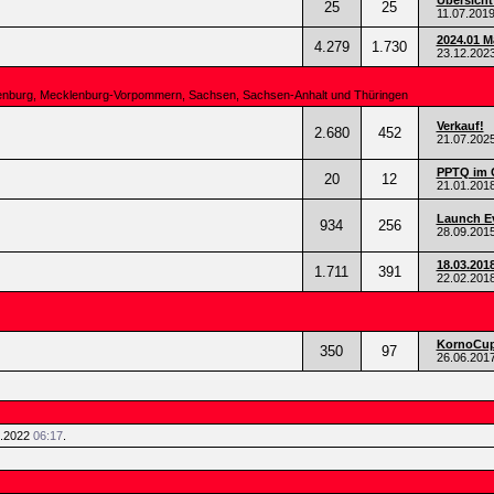
Übersicht
25
25
11.07.201
2024.01 
4.279
1.730
23.12.202
ndenburg, Mecklenburg-Vorpommern, Sachsen, Sachsen-Anhalt und Thüringen
Verkauf!
2.680
452
21.07.202
PPTQ im 
20
12
21.01.201
Launch Ev
934
256
28.09.201
18.03.201
1.711
391
22.02.201
KornoCup 
350
97
26.06.201
5.2022
06:17
.