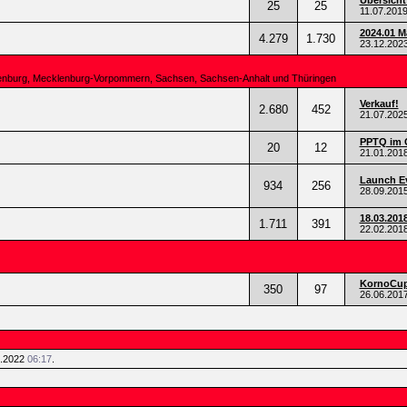
Übersicht
25
25
11.07.201
2024.01 
4.279
1.730
23.12.202
ndenburg, Mecklenburg-Vorpommern, Sachsen, Sachsen-Anhalt und Thüringen
Verkauf!
2.680
452
21.07.202
PPTQ im 
20
12
21.01.201
Launch Ev
934
256
28.09.201
18.03.201
1.711
391
22.02.201
KornoCup 
350
97
26.06.201
5.2022
06:17
.