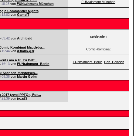
 Samstagsturniere 15....
FUNtainment München
9
18:23
von
FUNtainment München
Magic Commander Nights
3
12:02
von
GameIT
spieleladen
5
03:42
von
Archibald
Comic Kombinat Magdebu...
Comic-Kombinat
8
15:44
von
d3m0n-g3r
ents am 4.10. zu Batt...
FUNtainment_Berlin
,
Han_Heinrich
5
16:13
von
FUNtainment_Berlin
8: Sachsen-Meistersch...
8
08:38
von
Martin Golm
2017 (zwei PPTQs, Fus...
7
21:39
von
joza29