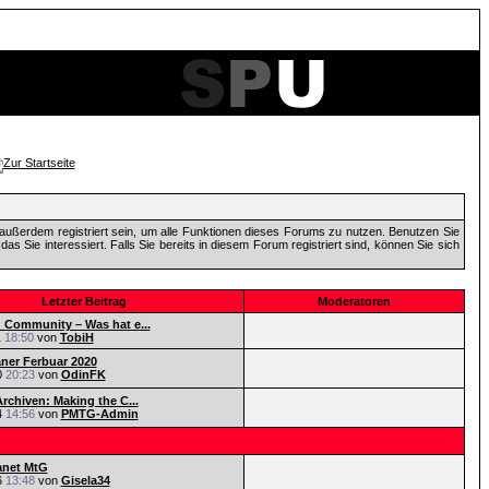
außerdem registriert sein, um alle Funktionen dieses Forums zu nutzen. Benutzen Sie
 Sie interessiert. Falls Sie bereits in diesem Forum registriert sind, können Sie sich
Letzter Beitrag
Moderatoren
Community – Was hat e...
1
18:50
von
TobiH
aner Ferbuar 2020
0
20:23
von
OdinFK
rchiven: Making the C...
4
14:56
von
PMTG-Admin
anet MtG
6
13:48
von
Gisela34