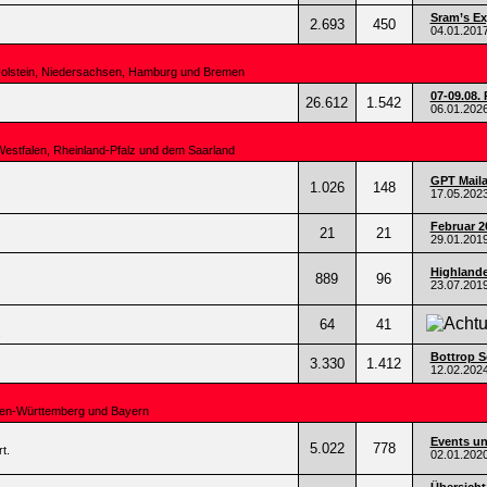
Sram’s Ex
2.693
450
04.01.201
Holstein, Niedersachsen, Hamburg und Bremen
07-09.08. 
26.612
1.542
06.01.202
Westfalen, Rheinland-Pfalz und dem Saarland
GPT Mail
1.026
148
17.05.202
Februar 2
21
21
29.01.201
Highlande
889
96
23.07.201
64
41
.
Bottrop Se
3.330
1.412
12.02.202
den-Württemberg und Bayern
Events un
5.022
778
t.
02.01.202