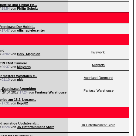
pertise und Living En...
7
19:54
von
Philip Schulz
Prerelease Der Hobbi...
6
17:47
von
ollis_spielecenter
and
hiveworld
3
20:02
von
Dark_Magician
019 FNM Turniere
Minyarts
9
09:37
von
Minyarts
r Masters Westfalen #...
Auenland-Dortmund
9
01:10
von
nbb
Prerelease Amonkhet
Fantasy Warehouse
17.04.2017
17:24
von
Fantasy Warehouse
ries am 18.2. Legacy...
4
17:31
von
flojo82
d sonstige Updates ab...
JK Entertainment Store
0
15:24
von
JK Entertainment Store