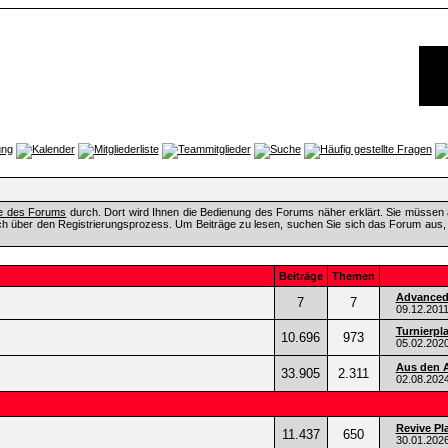
fe des Forums
durch. Dort wird Ihnen die Bedienung des Forums näher erklärt. Sie müssen 
ch über den Registrierungsprozess. Um Beiträge zu lesen, suchen Sie sich das Forum aus, das
Beiträge
Themen
Advanced 
7
7
09.12.201
Turnierpl
10.696
973
05.02.202
Aus den A
33.905
2.311
02.08.202
Revive Pl
11.437
650
30.01.202