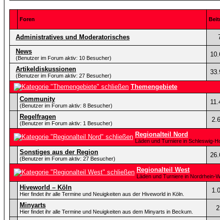
Foren
Beit
Administratives und Moderatorisches
News
10.
(Benutzer im Forum aktiv: 10 Besucher)
Artikeldiskussionen
33.
(Benutzer im Forum aktiv: 27 Besucher)
Themengebiete
Community
11.
(Benutzer im Forum aktiv: 8 Besucher)
Regelfragen
2.
(Benutzer im Forum aktiv: 1 Besucher)
Regionalteil Nord
Läden und Turniere in Schleswig-
Sonstiges aus der Region
26.
(Benutzer im Forum aktiv: 27 Besucher)
Regionalteil West
Läden und Turniere in Nordrhein-W
Hiveworld – Köln
1.
Hier findet ihr alle Termine und Neuigkeiten aus der Hiveworld in Köln.
Minyarts
2
Hier findet ihr alle Termine und Neuigkeiten aus dem Minyarts in Beckum.