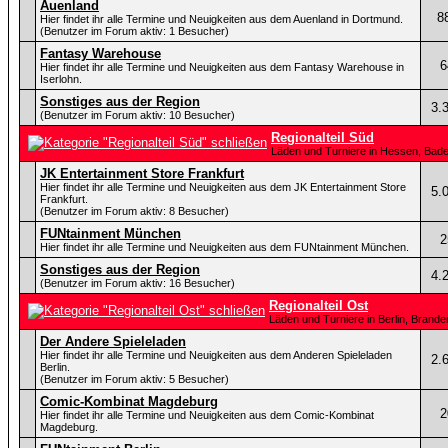
Auenland
8
Hier findet ihr alle Termine und Neuigkeiten aus dem Auenland in Dortmund.
(Benutzer im Forum aktiv: 1 Besucher)
Fantasy Warehouse
6
Hier findet ihr alle Termine und Neuigkeiten aus dem Fantasy Warehouse in
Iserlohn.
Sonstiges aus der Region
3.
(Benutzer im Forum aktiv: 10 Besucher)
Regionalteil Süd
Läden und Turniere in Hessen, Bad
JK Entertainment Store Frankfurt
Hier findet ihr alle Termine und Neuigkeiten aus dem JK Entertainment Store
5.
Frankfurt.
(Benutzer im Forum aktiv: 8 Besucher)
FUNtainment München
2
Hier findet ihr alle Termine und Neuigkeiten aus dem FUNtainment München.
Sonstiges aus der Region
4.
(Benutzer im Forum aktiv: 16 Besucher)
Regionalteil Ost
Läden und Turniere in Berlin, Bran
Der Andere Spieleladen
Hier findet ihr alle Termine und Neuigkeiten aus dem Anderen Spieleladen
2.
Berlin.
(Benutzer im Forum aktiv: 5 Besucher)
Comic-Kombinat Magdeburg
2
Hier findet ihr alle Termine und Neuigkeiten aus dem Comic-Kombinat
Magdeburg.