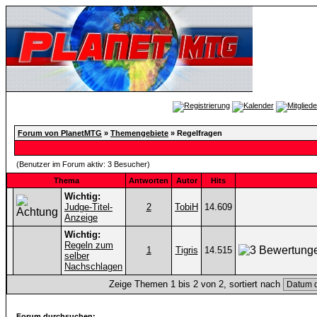
Forum von PlanetMTG
»
Themengebiete
» Regelfragen
(Benutzer im Forum aktiv: 3 Besucher)
Thema
Antworten
Autor
Hits
Wichtig:
Judge-Titel-
2
TobiH
14.609
Anzeige
Wichtig:
Regeln zum
1
Tigris
14.515
selber
Nachschlagen
Zeige Themen 1 bis 2 von 2, sortiert nach
Forum durchsuchen: